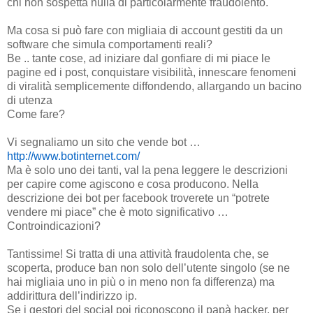
chi non sospetta nulla di particolarmente fraudolento.
Ma cosa si può fare con migliaia di account gestiti da un
software che simula comportamenti reali?
Be .. tante cose, ad iniziare dal gonfiare di mi piace le
pagine ed i post, conquistare visibilità, innescare fenomeni
di viralità semplicemente diffondendo, allargando un bacino
di utenza
Come fare?
Vi segnaliamo un sito che vende bot …
http://www.botinternet.com/
Ma è solo uno dei tanti, val la pena leggere le descrizioni
per capire come agiscono e cosa producono. Nella
descrizione dei bot per facebook troverete un “potrete
vendere mi piace” che è moto significativo …
Controindicazioni?
Tantissime! Si tratta di una attività fraudolenta che, se
scoperta, produce ban non solo dell’utente singolo (se ne
hai migliaia uno in più o in meno non fa differenza) ma
addirittura dell’indirizzo ip.
Se i gestori del social poi riconoscono il papà hacker, per