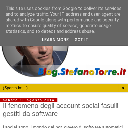
This site uses cookies from Google to deliver its services
and to analyze traffic. Your IP address and user-agent are
shared with Google along with performance and security
metrics to ensure quality of service, generate usage
statistics, and to detect and address abuse.
LEARN MORE
GOT IT
▼
sabato 16 agosto 2014
Il fenomeno degli account social fasulli
gestiti da software
I social sono il mondo dei bot, ovvero di software automatici