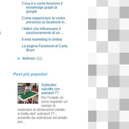
Cosa è e come funziona Il
knowledge graph di
google
Come organizzare la vostra
presenza su facebook in...
i fattori che influenzano il
posizionamento di un ...
i
Il web marketing in sintesi
La pagina Facebook di Carla
Bruni
►
febbraio
(11)
Post più popolari
Subbuteo
calcetto con
astroturf 77
Per l’estate mi
sono regalato un
campo di
subbuteo di dimensioni ridotte:
si tratta dell’ astroturf 77 ,
prodotto da astrobase ed adatto
per...