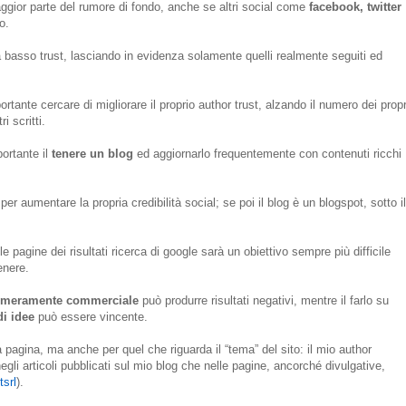
gior parte del rumore di fondo, anche se altri social come
facebook, twitter
o.
a basso trust, lasciando in evidenza solamente quelli realmente seguiti ed
tante cercare di migliorare il proprio author trust, alzando il numero dei propr
i scritti.
ortante il
tenere un blog
ed aggiornarlo frequentemente con contenuti ricchi
er aumentare la propria credibilità social; se poi il blog è un blogspot, sotto il
e pagine dei risultati ricerca di google sarà un obiettivo sempre più difficile
enere.
o meramente commerciale
può produrre risultati negativi, mentre il farlo su
di idee
può essere vincente.
 pagina, ma anche per quel che riguarda il “tema” del sito: il mio author
egli articoli pubblicati sul mio blog che nelle pagine, ancorché divulgative,
tsrl
).