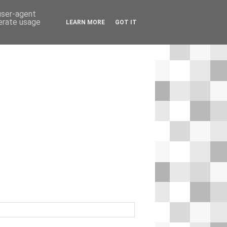
 user-agent
nerate usage
LEARN MORE
GOT IT