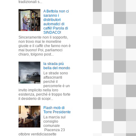
tradizionali s...
A Bettola non ci
saranno i
distributori
automatici di
caffè! Parola di
SINDACO!
Sinceramente non li sopporto,
non trovo mai le monetine
giuste e il caffè che fanno non è
mai buono! Poi, parliamoci
chiaro, tolgono post...
la strada più
bella del mondo
Le strade sono
affascinanti
perché il
percorrerle è un
invito implicito nella loro
esistenza, perché è troppo forte
il desiderio di scopr...
Flash mob di
Torre Presidente
La marcia sul
consiglio
comunale
Piacenza 23
ottobre ventidiciassette