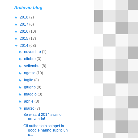
Archivio blog
►
2018
(2)
►
2017
(6)
►
2016
(10)
►
2015
(17)
▼
2014
(68)
►
novembre
(1)
►
ottobre
(3)
►
settembre
(8)
►
agosto
(10)
►
luglio
(8)
►
giugno
(9)
►
maggio
(3)
►
aprile
(8)
▼
marzo
(7)
Be wizard 2014 stiamo
arrivando!
Gli authorship snippet in
google hanno subito un
u...