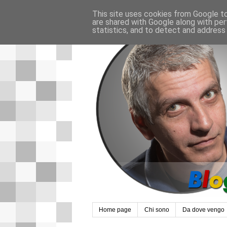
This site uses cookies from Google to 
are shared with Google along with per
statistics, and to detect and address
Home page
Chi sono
Da dove vengo