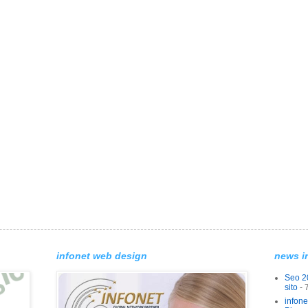
infonet web design
news i
Seo 20
sito
- 
infon