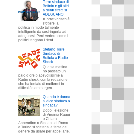
Torre sindaco di
e
Bettola e gli altri
a denti stretti si
ADEGUANO!
#TorreSindaco è
sfottere la
politica in modo talmente
intelligente da costringerla ad
adeguarsi. Però vedere come i
politici tengano i dent...
Stefano Torre
Sindaco di
Bettola a Radio
Shock
Questa mattina
ho passato un
paio d’ore piacevolissime a
Radio shock, con la redazione
che ha tentato di mettermi in
difficoltà sommergen...
Quando è donna
si dice sindaco o
sindaca?
Dopo l’elezione
di Virginia Raggi
e Chiara
Appendino a Sindaco di Roma
e Torino si scatena la farsa del
genere da usare per appellarle.