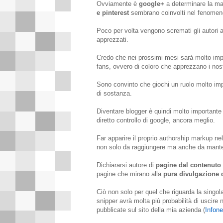
Ovviamente è
google+
a determinare la mag
e pinterest
sembrano coinvolti nel fenomen
Poco per volta vengono scremati gli autori 
apprezzati.
Credo che nei prossimi mesi sarà molto impor
fans, ovvero di coloro che apprezzano i nostr
Sono convinto che giochi un ruolo molto imp
di sostanza.
Diventare blogger è quindi molto importante p
diretto controllo di google, ancora meglio.
Far apparire il proprio authorship markup nell
non solo da raggiungere ma anche da mant
Dichiararsi autore di
pagine dal contenut
pagine che mirano alla
pura divulgazione 
Ciò non solo per quel che riguarda la singola
snipper avrà molta più probabilità di uscire n
pubblicate sul sito della mia azienda (
Infone