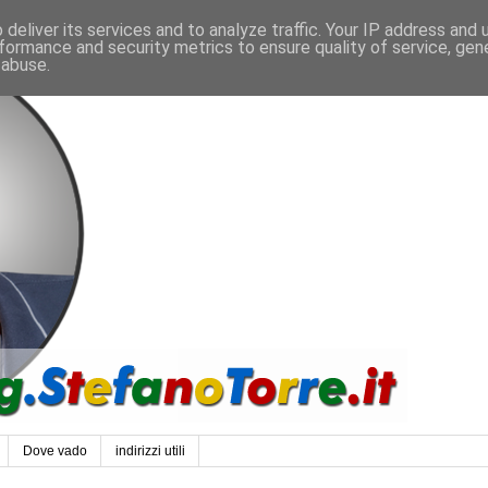
deliver its services and to analyze traffic. Your IP address and
formance and security metrics to ensure quality of service, ge
 abuse.
Dove vado
indirizzi utili