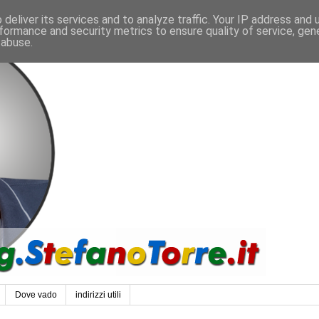
deliver its services and to analyze traffic. Your IP address and
formance and security metrics to ensure quality of service, ge
 abuse.
Dove vado
indirizzi utili