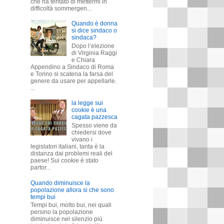
che ha tentato di mettermi in
difficoltà sommergen...
Quando è donna
si dice sindaco o
sindaca?
Dopo l’elezione
di Virginia Raggi
e Chiara
Appendino a Sindaco di Roma
e Torino si scatena la farsa del
genere da usare per appellarle.
...
la legge sui
cookie è una
cagata pazzesca
Spesso viene da
chiedersi dove
vivano i
legislatori italiani, tanta è la
distanza dai problemi reali del
paese! Sui cookie è stato
partor...
Quando diminuisce la
popolazione allora si che sono
tempi bui
Tempi bui, molto bui, nei quali
persino la popolazione
diminuisce nel silenzio più