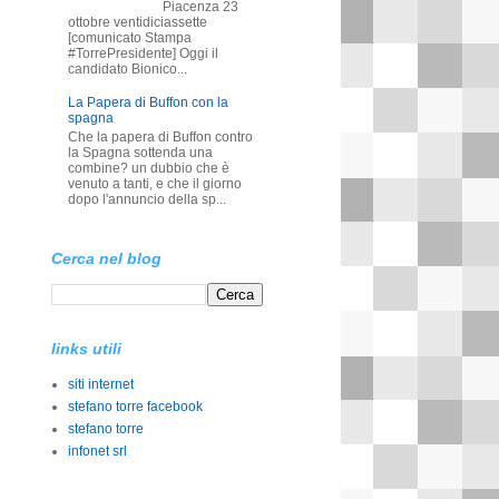
Piacenza 23
ottobre ventidiciassette
[comunicato Stampa
#TorrePresidente] Oggi il
candidato Bionico...
La Papera di Buffon con la
spagna
Che la papera di Buffon contro
la Spagna sottenda una
combine? un dubbio che è
venuto a tanti, e che il giorno
dopo l'annuncio della sp...
Cerca nel blog
links utili
siti internet
stefano torre facebook
stefano torre
infonet srl