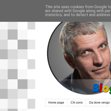
This site uses cookies from Google to 
are shared with Google along with per
statistics, and to detect and address
Home page
Chi sono
Da dove vengo