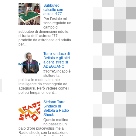
Subbuteo
calcetto con
astroturf 77
Per l’estate mi
sono regalato un
campo di
subbuteo di dimensioni ridotte:
si tratta dell’ astroturf 77 ,
prodotto da astrobase ed adatto
per...
Torre sindaco di
Bettola e gli altri
a denti stretti si
ADEGUANO!
#TorreSindaco è
sfottere la
politica in modo talmente
intelligente da costringerla ad
adeguarsi. Però vedere come i
politici tengano i dent...
Stefano Torre
Sindaco di
Bettola a Radio
Shock
Questa mattina
ho passato un
paio d’ore piacevolissime a
Radio shock, con la redazione