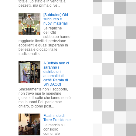
totale. Lo stato è in vendita a
pezzetti, ma prima di ve...
[Subbuteo] Old
subbuteo e
nuovi materiali
Le repliche
dell’Old
subbuteo hanno
raggiunto livelli di perfezione
eccellenti e quasi superano in
bellezza e giocabilità le
tradizionali s...
A Bettola non ci
saranno i
distributori
automatici di
caffè! Parola di
SINDACO!
Sinceramente non li sopporto,
non trovo mai le monetine
giuste e il caffè che fanno non è
mai buono! Poi, parliamoci
chiaro, tolgono post...
Flash mob di
Torre Presidente
La marcia sul
consiglio
comunale