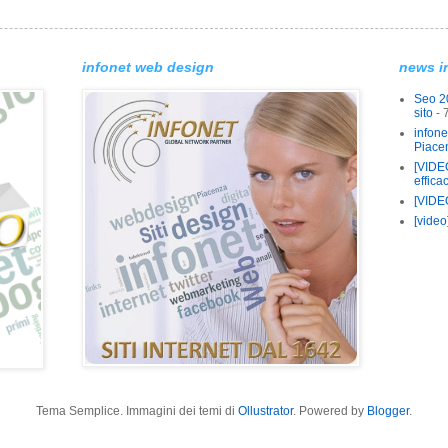
infonet web design
news i
Seo 20
sito
- 
infon
Piace
[VIDEO
efficac
[VIDEO
[vide
Tema Semplice. Immagini dei temi di
Ollustrator
. Powered by
Blogger
.