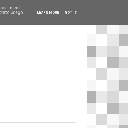
 user-agent
nerate usage
LEARN MORE
GOT IT